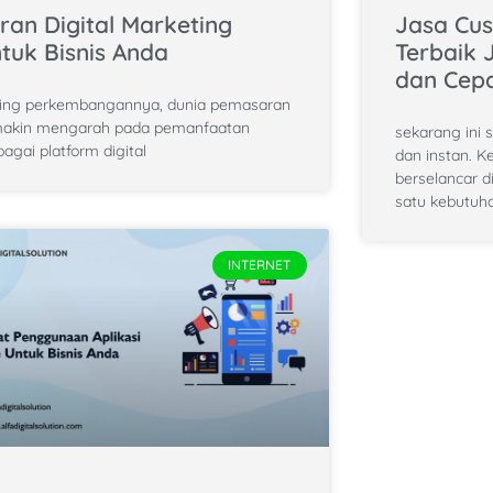
ran Digital Marketing
Jasa Cu
tuk Bisnis Anda
Terbaik 
dan Cep
ring perkembangannya, dunia pemasaran
akin mengarah pada pemanfaatan
sekarang ini
bagai platform digital
dan instan. K
berselancar 
satu kebutuha
INTERNET