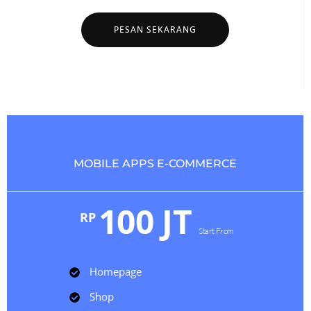
PESAN SEKARANG
MOBILE APPS E-COMMERCE
100 JT
RP
Start From
Homepage
Shop