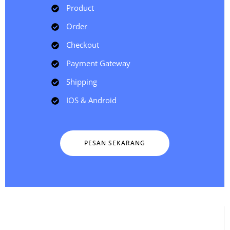
Product
Order
Checkout
Payment Gateway
Shipping
IOS & Android
PESAN SEKARANG