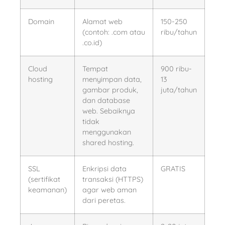
Domain
Alamat web
150-250
(contoh: .com atau
ribu/tahun
.co.id)
Cloud
Tempat
900 ribu-
hosting
menyimpan data,
13
gambar produk,
juta/tahun
dan database
web. Sebaiknya
tidak
menggunakan
shared hosting.
SSL
Enkripsi data
GRATIS
(sertifikat
transaksi (HTTPS)
keamanan)
agar web aman
dari peretas.