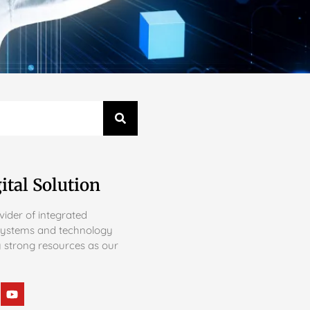
ital Solution
ider of integrated
systems and technology
 strong resources as our