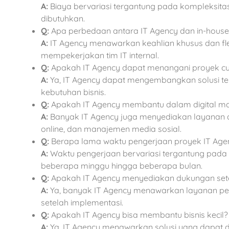
A:
Biaya bervariasi tergantung pada kompleksita
dibutuhkan.
Q:
Apa perbedaan antara IT Agency dan in-house
A:
IT Agency menawarkan keahlian khusus dan flek
mempekerjakan tim IT internal.
Q:
Apakah IT Agency dapat menangani proyek c
A:
Ya, IT Agency dapat mengembangkan solusi te
kebutuhan bisnis.
Q:
Apakah IT Agency membantu dalam digital ma
A:
Banyak IT Agency juga menyediakan layanan dig
online, dan manajemen media sosial.
Q:
Berapa lama waktu pengerjaan proyek IT Age
A:
Waktu pengerjaan bervariasi tergantung pada 
beberapa minggu hingga beberapa bulan.
Q:
Apakah IT Agency menyediakan dukungan sete
A:
Ya, banyak IT Agency menawarkan layanan pe
setelah implementasi.
Q:
Apakah IT Agency bisa membantu bisnis kecil?
A:
Ya, IT Agency menawarkan solusi yang dapat d