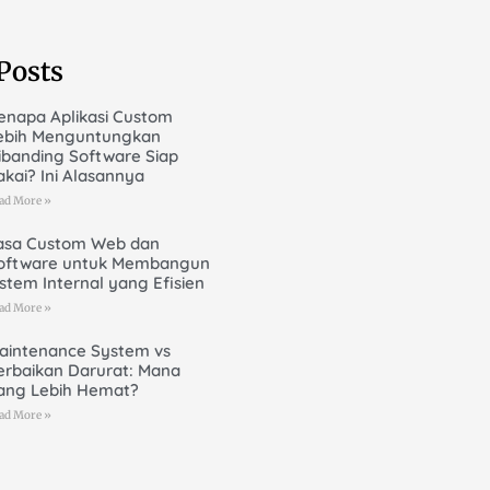
Posts
enapa Aplikasi Custom
ebih Menguntungkan
ibanding Software Siap
akai? Ini Alasannya
ad More »
asa Custom Web dan
oftware untuk Membangun
istem Internal yang Efisien
ad More »
aintenance System vs
erbaikan Darurat: Mana
ang Lebih Hemat?
ad More »