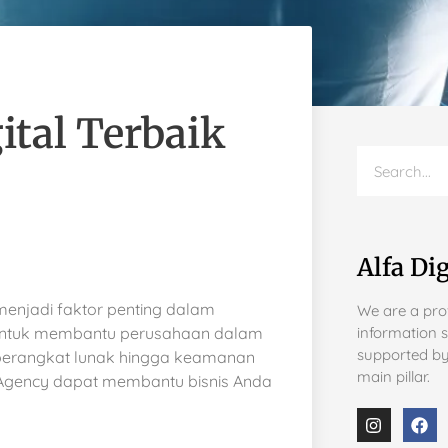
ital Terbaik
Alfa Dig
 menjadi faktor penting dalam
We are a prov
i untuk membantu perusahaan dalam
information 
supported by
 perangkat lunak hingga keamanan
main pillar.
 Agency dapat membantu bisnis Anda