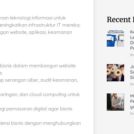
an teknologi informasi untuk
Recent 
ngkatkan infrastruktur IT mereka.
K
n website, aplikasi, keamanan
L
D
P
Re
bisnis dalam membangun website
J
S
e.
S
p serangan siber, audit keamanan,
Re
jaringan, dan cloud computing untuk
M
P
y
gi pemasaran digital agar bisnis
Re
siensi bisnis dengan menghubungkan