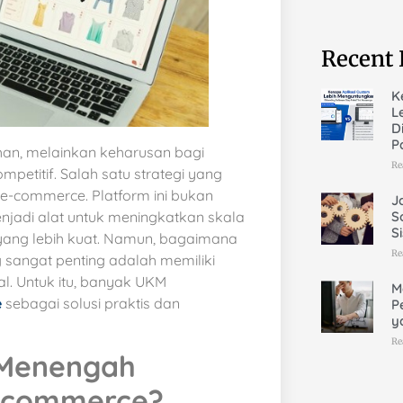
Recent 
K
L
D
P
ilihan, melainkan keharusan bagi
Re
petitif. Salah satu strategi yang
e-commerce. Platform ini bukan
J
S
enjadi alat untuk meningkatkan skala
S
yang lebih kuat. Namun, bagaimana
Re
 sangat penting adalah memiliki
l. Untuk itu, banyak UKM
M
e
sebagai solusi praktis dan
P
y
Re
 Menengah
-commerce?