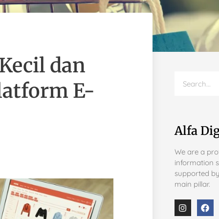
Kecil dan
atform E-
Alfa Dig
We are a prov
information 
supported by
main pillar.