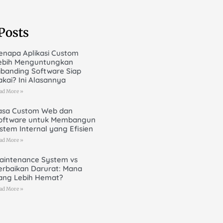
Posts
enapa Aplikasi Custom
ebih Menguntungkan
ibanding Software Siap
akai? Ini Alasannya
ad More »
asa Custom Web dan
oftware untuk Membangun
istem Internal yang Efisien
ad More »
aintenance System vs
erbaikan Darurat: Mana
ang Lebih Hemat?
ad More »