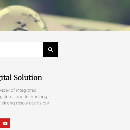
ital Solution
ider of integrated
systems and technology
 strong resources as our