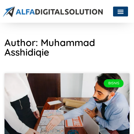
Author:
Muhammad
Asshidiqie
BISNIS